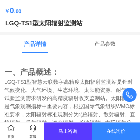
0
￥
.00
LGQ-TS1型太阳辐射监测站
产品详情
产品参数
一、产品概述：
LGQ-TS1型智慧云联数字高精度太阳辐射监测站是针对
气候变化、大气环境、生态环境、太阳能资源、耐气候
试验监测需求研发的高精度辐射收支监测站。太阳辐射
是气象观测指标中重要内容，根据国际气象组织WMO标
准要求，太阳辐射标准观测分为:(总辐射、散射辐射、直
接辐射、反射辐射、净全辐射、长波辐射), 太阳辐射分
光谱观测分为：(紫外光、可见光、紫蓝光、绿光、橙红
马上咨询
在线询价
首页
客服
光、近红外光，远红外光)对此项内容的记录分析将对人