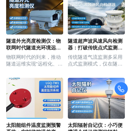
在明显差异。大型地面电
密度等关键热工参数进行
站需要全域组网监测，分
集中采集，避免了不同设
布式光伏需要轻量化单点
备分别检测导致的数据割
监测，科研场景需要高精
裂。在数据采集过程中，
度高频次监测，常规固定
建筑热工多路温度热流巡
式监测设备适配性单一，
回检测仪会自动为每条数
隧道外光亮度检测仪：物
隧道超声波风速风向检测
无法灵活匹配差异化监测
据添加时间戳、检测部位
联网时代隧道光环境远程
器：打破传统点式监测局
需求。太阳总辐射传感器
等关键标识，确保数据的
监测的关键设备
限，实现隧道气流全域感
物联网时代的到来，推动
传统隧道气流监测多采用
采用模块化设计，功能灵
可追溯性和关联性，从源
知
隧道运维实现“远程化、智
点式监测模式，仅在隧道
活可适配，可精准匹配各
头避免数据碎片化。在传
能化、无人化”转型，隧道
少数关键点位布设监测设
类光伏场景的个性化监测
统建筑热工检测工作中，
光环境远程监测作为隧道
备，存在监测范围有限、
需求。传统监测设备功能
数据碎片化问题普遍存
智能运维的重要组成部
易形成监测死角、无法全
固化、模式单一，参数...
在。不同检测部位、不
分，其核心是实现“异地监
面反映隧道内气流分布状
同...
测、实时掌控、远程处
况等局限。这种局限导致
置”，打破空间限制，降低
运维人员难以掌握隧道全
运维成本，提升监测效
域气流动态，易出现局部
率。传统隧道光环境监测
区域通风不足、有害气体
多采用“现场值守、人工检
积聚等问题，影响隧道运
太阳能组件温度监测预警
太阳辐射自记仪：小巧便