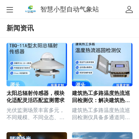
智慧小型自动气象站
新闻资讯
太阳总辐射传感器，模块
建筑热工多路温度热流巡
化适配灵活匹配监测需求
回检测仪：解决建筑热工
检测数据碎片化难题
光伏监测场景丰富多元，
建筑热工多路温度热流巡
不同规模、不同业态、不
回检测仪具备多通道同步
同地域的光伏项目，对监
采集功能，可同时对建筑
测精度、采集频次、布设
墙体、屋面、门窗、地面
方式、数据输出的需求存
等多个部位的温度、热流